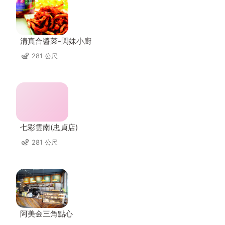
清真合醬菜-閃妹小廚
281 公尺
七彩雲南(忠貞店)
281 公尺
阿美金三角點心