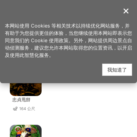
跳
到
導覽
关闭
主
桃园观光导览网
首页
>
想去的地方
>
美食、购物
>
云南小馆
要
本网站使用 Cookies 等相关技术以持续优化网站服务，并
内
有助于为您提供更佳的体验，当您继续使用本网站即表示您
容
同意我们的 Cookie 使用政策。另外，网站提供周边景点自
云南小馆 周边店家
区
动侦测服务，建议您允许本网站取得您的位置资讯，以开启
块
及使用此智慧化服务。
共有 295 间店家
我知道了
忠貞甩餅
164 公尺