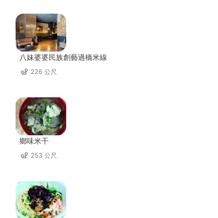
八妹婆婆民族創藝過橋米線
226 公尺
鄉味米干
253 公尺