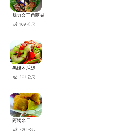
魅力金三角商圈
169 公尺
黑妞木瓜絲
201 公尺
阿嬌米干
226 公尺