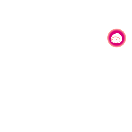
有事问小桃，一起游桃园
330206 桃园市桃园区县府路1号
电话：(03)332-2101#6209
服务时间：週一至週五
上午8:00至12:00 下午13:00至17:00