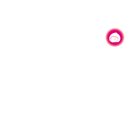
有事问小桃，一起游桃园
|
330206 桃园市桃园区县府路1号
电话：(03)332-2101#6209
服务时间：週一至週五
上午8:00至12:00 下午13:00至17:00