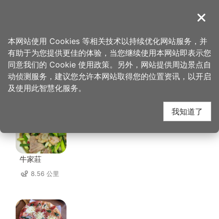
跳
到
導覽
关闭
主
桃园观光导览网
首页
>
想去的地方
>
美食、购物
>
乡味米干
要
本网站使用 Cookies 等相关技术以持续优化网站服务，并
内
有助于为您提供更佳的体验，当您继续使用本网站即表示您
容
同意我们的 Cookie 使用政策。另外，网站提供周边景点自
乡味米干 周边店家
区
动侦测服务，建议您允许本网站取得您的位置资讯，以开启
块
及使用此智慧化服务。
共有 298 间店家
我知道了
牛家莊
8.56 公里