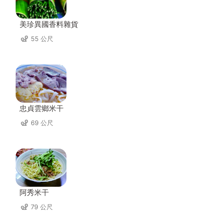
美珍異國香料雜貨
55 公尺
忠貞雲鄉米干
69 公尺
阿秀米干
79 公尺