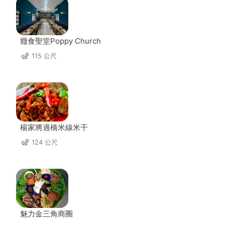
癮食聖堂Poppy Church
115 公尺
楊家將過橋米線米干
124 公尺
魅力金三角商圈