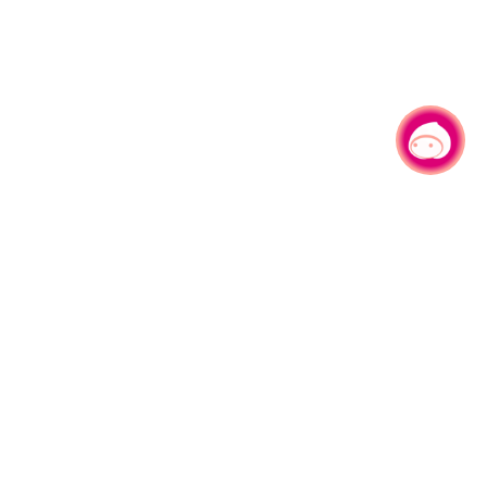
有事问小桃，一起游桃园
|
330206 桃园市桃园区县府路1号
电话：(03)332-2101#6209
服务时间：週一至週五
上午8:00至12:00 下午13:00至17:00