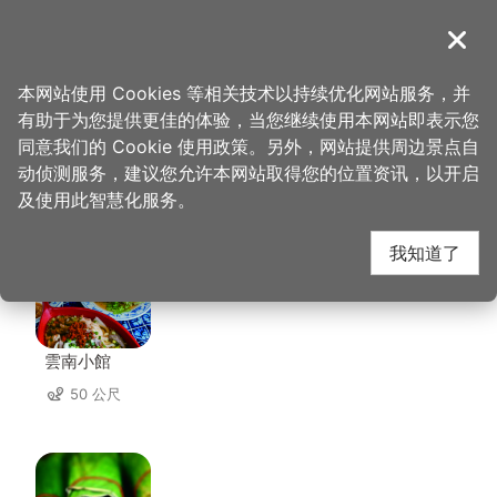
跳
到
導覽
关闭
主
桃园观光导览网
首页
>
想去的地方
>
美食、购物
>
忠贞商圈
要
本网站使用 Cookies 等相关技术以持续优化网站服务，并
内
有助于为您提供更佳的体验，当您继续使用本网站即表示您
容
同意我们的 Cookie 使用政策。另外，网站提供周边景点自
忠贞商圈 周边店家
区
动侦测服务，建议您允许本网站取得您的位置资讯，以开启
块
及使用此智慧化服务。
共有 295 间店家
我知道了
雲南小館
50 公尺