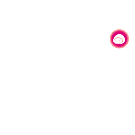
有事问小桃，一起游桃园
|
330206 桃园市桃园区县府路1号
电话：(03)332-2101#6209
服务时间：週一至週五
上午8:00至12:00 下午13:00至17:00