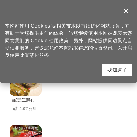
跳
到
導覽
关闭
主
桃园观光导览网
首页
>
想去的地方
>
美食、购物
>
忠贞商圈
要
本网站使用 Cookies 等相关技术以持续优化网站服务，并
内
有助于为您提供更佳的体验，当您继续使用本网站即表示您
容
同意我们的 Cookie 使用政策。另外，网站提供周边景点自
忠贞商圈 周边店家
区
动侦测服务，建议您允许本网站取得您的位置资讯，以开启
块
及使用此智慧化服务。
共有 295 间店家
我知道了
誼豐生鮮行
4.97 公里