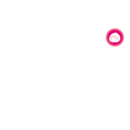
有事问小桃，一起游桃园
|
330206 桃园市桃园区县府路1号
电话：(03)332-2101#6209
服务时间：週一至週五
上午8:00至12:00 下午13:00至17:00