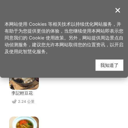
跳
到
導覽
关闭
主
桃园观光导览网
首页
>
想去的地方
>
美食、购物
>
中坜六和商圈
要
本网站使用 Cookies 等相关技术以持续优化网站服务，并
内
有助于为您提供更佳的体验，当您继续使用本网站即表示您
容
同意我们的 Cookie 使用政策。另外，网站提供周边景点自
中坜六和商圈 周边店家
区
动侦测服务，建议您允许本网站取得您的位置资讯，以开启
块
及使用此智慧化服务。
共有 258 间店家
我知道了
李記輕豆花
2.24 公里