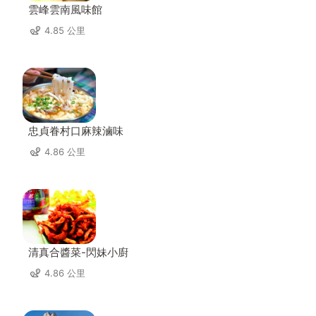
雲峰雲南風味館
4.85 公里
忠貞眷村口麻辣滷味
4.86 公里
清真合醬菜-閃妹小廚
4.86 公里