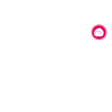
有事问小桃，一起游桃园
|
330206 桃园市桃园区县府路1号
电话：(03)332-2101#6209
服务时间：週一至週五
上午8:00至12:00 下午13:00至17:00