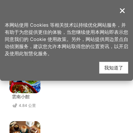
跳
到
導覽
关闭
主
桃园观光导览网
首页
>
想去的地方
>
美食、购物
>
中坜六和商圈
要
本网站使用 Cookies 等相关技术以持续优化网站服务，并
内
有助于为您提供更佳的体验，当您继续使用本网站即表示您
容
同意我们的 Cookie 使用政策。另外，网站提供周边景点自
中坜六和商圈 周边店家
区
动侦测服务，建议您允许本网站取得您的位置资讯，以开启
块
及使用此智慧化服务。
共有 258 间店家
我知道了
雲南小館
4.84 公里