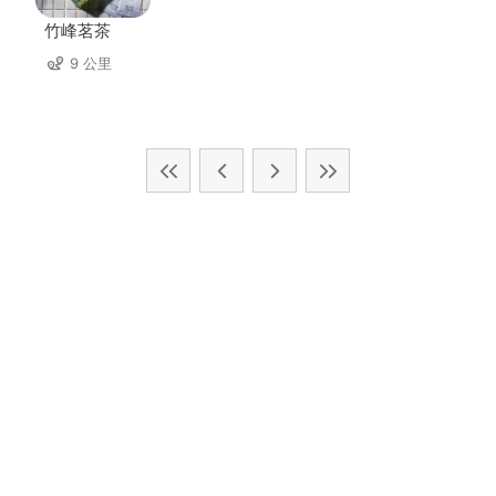
竹峰茗茶
9 公里