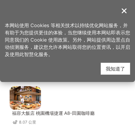
跳
到
導覽
关闭
主
桃园观光导览网
首页
>
想去的地方
>
美食、购物
>
日和. まいにち
要
本网站使用 Cookies 等相关技术以持续优化网站服务，并
内
有助于为您提供更佳的体验，当您继续使用本网站即表示您
容
日和. まいにち 周边店
同意我们的 Cookie 使用政策。另外，网站提供周边景点自
区
动侦测服务，建议您允许本网站取得您的位置资讯，以开启
块
及使用此智慧化服务。
家
我知道了
共有 176 间店家
福容大飯店 桃園機場捷運 A8-田園咖啡廳
8.07 公里