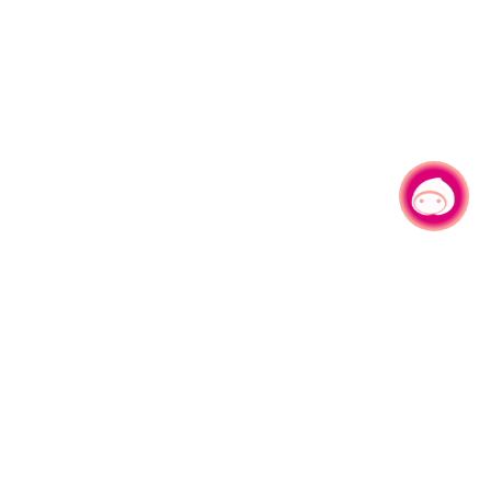
有事问小桃，一起游桃园
330206 桃园市桃园区县府路1号
电话：(03)332-2101#6209