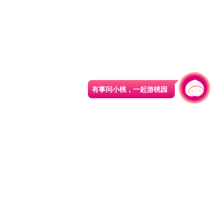
有事问小桃，一起游桃园
330206 桃园市桃园区县府路1号
电话：(03)332-2101#6209