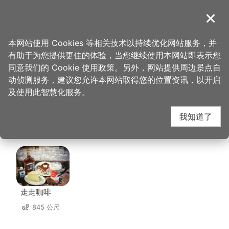
跳
到
導覽
关闭
主
桃园观光导览网
首页
>
想去的地方
>
美食、购物
>
日和. まいにち
要
本网站使用 Cookies 等相关技术以持续优化网站服务，并
内
有助于为您提供更佳的体验，当您继续使用本网站即表示您
容
日和. まいにち 周边店
同意我们的 Cookie 使用政策。另外，网站提供周边景点自
区
动侦测服务，建议您允许本网站取得您的位置资讯，以开启
块
及使用此智慧化服务。
家
我知道了
共有 176 间店家
走走咖啡
845 公尺