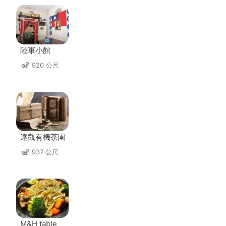
陸軍小館
920 公尺
達觀有機茶園
937 公尺
M&H table