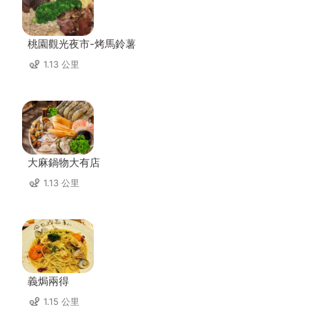
桃園觀光夜市-烤馬鈴薯
1.13 公里
大麻鍋物大有店
1.13 公里
義焗兩得
1.15 公里