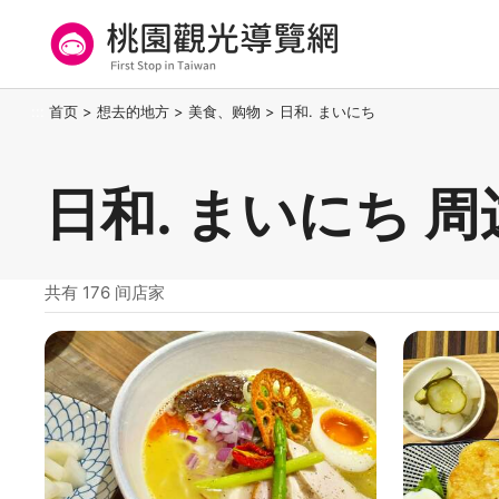
跳
到
主
要
桃园观光导览网
:::
首页
>
想去的地方
>
美食、购物
>
日和. まいにち
内
容
区
日和. まいにち 
块
共有 176 间店家