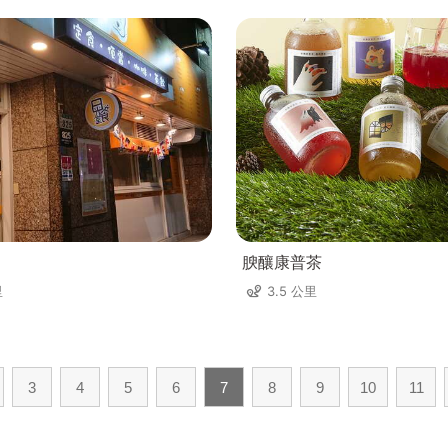
腴釀康普茶
里
3.5 公里
3
4
5
6
7
8
9
10
11