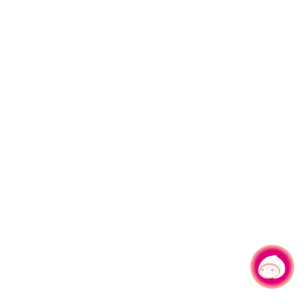
有事问小桃，一起游桃园
|