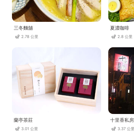
三冬麵舖
夏濃咖啡
2.78 公里
2.8 公里
蘭亭茶莊
十里香私房
3.01 公里
3.37 公