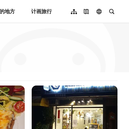
的地方
计画旅行
网站导览
地图导览
language
全文检
繁體中文
English
日本語
한국어
Indonesia
ไทย
Người việt nam