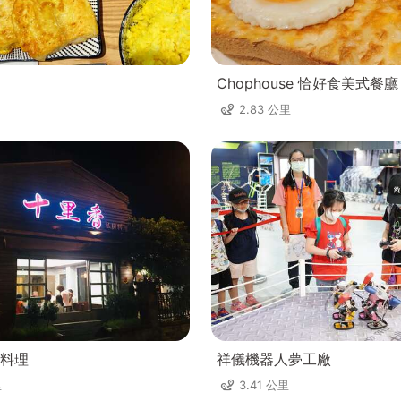
Chophouse 恰好食美式餐廳
2.83 公里
料理
祥儀機器人夢工廠
里
3.41 公里