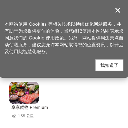
跳
到
導覽
关闭
主
桃园观光导览网
首页
>
想去的地方
>
美食、购物
>
日和. まいにち
要
本网站使用 Cookies 等相关技术以持续优化网站服务，并
内
有助于为您提供更佳的体验，当您继续使用本网站即表示您
容
日和. まいにち 周边店
同意我们的 Cookie 使用政策。另外，网站提供周边景点自
区
动侦测服务，建议您允许本网站取得您的位置资讯，以开启
块
及使用此智慧化服务。
家
我知道了
共有 176 间店家
享享鍋物 Premium
1.55 公里