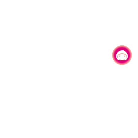
有事问小桃，一起游桃园
|
330206 桃园市桃园区县府路1号
电话：(03)332-2101#6209