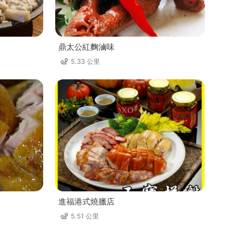
鼎太公紅麴滷味
5.33 公里
進福港式燒臘店
5.51 公里