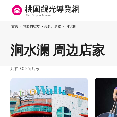
跳
到
主
要
桃园观光导览网
:::
首页
>
想去的地方
>
美食、购物
>
涧水澜
内
容
区
涧水澜 周边店家
块
共有 309 间店家