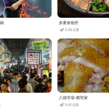
鍋
多桑食物所
5.29 公里
八德市場-雞世家
里
5.47 公里