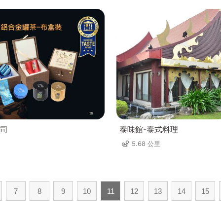
司
泰味館-泰式料理
5.68 公里
7
8
9
10
11
12
13
14
15