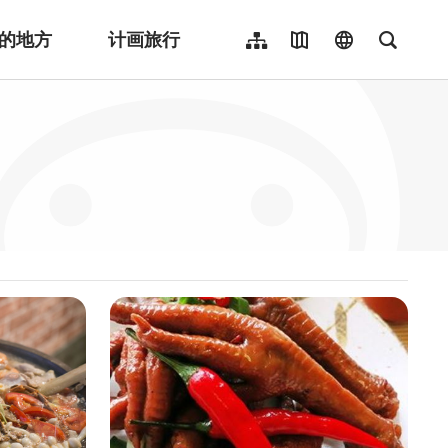
的地方
计画旅行
网站导览
地图导览
language
全文检
繁體中文
English
日本語
한국어
Indonesia
ไทย
Người việt nam