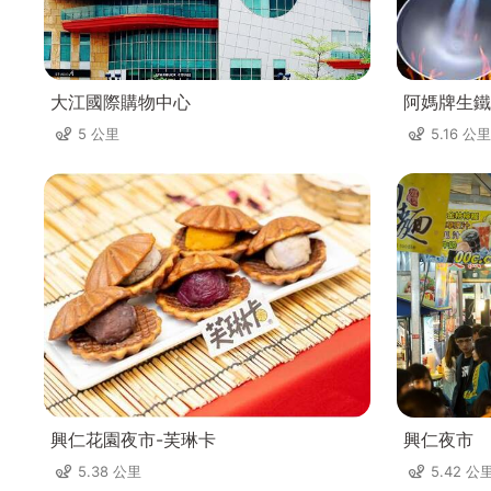
大江國際購物中心
阿媽牌生鐵
5 公里
5.16 公里
興仁花園夜市-芙琳卡
興仁夜市
5.38 公里
5.42 公