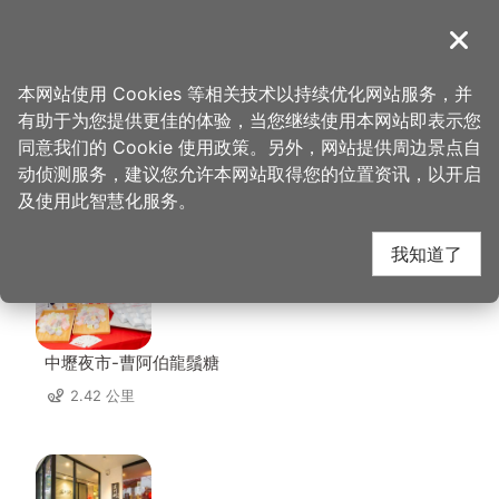
跳
到
導覽
关闭
主
桃园观光导览网
首页
>
想去的地方
>
美食、购物
>
涧水澜
要
本网站使用 Cookies 等相关技术以持续优化网站服务，并
内
有助于为您提供更佳的体验，当您继续使用本网站即表示您
容
同意我们的 Cookie 使用政策。另外，网站提供周边景点自
涧水澜 周边店家
区
动侦测服务，建议您允许本网站取得您的位置资讯，以开启
块
及使用此智慧化服务。
共有 309 间店家
我知道了
中壢夜市-曹阿伯龍鬚糖
2.42 公里