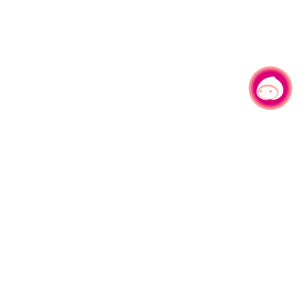
有事问小桃，一起游桃园
330206 桃园市桃园区县府路1号
电话：(03)332-2101#6209
服务时间：週一至週五
上午8:00至12:00 下午13:00至17:00