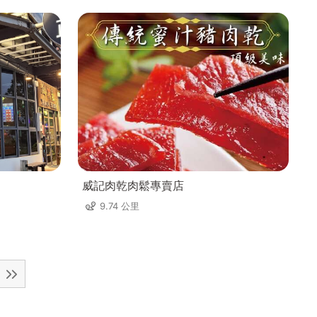
威記肉乾肉鬆專賣店
9.74 公里