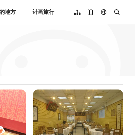
的地方
计画旅行
网站导览
地图导览
language
全文检
繁體中文
English
日本語
한국어
Indonesia
ไทย
Người việt nam