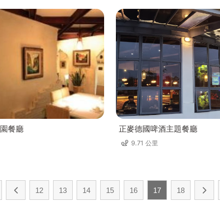
園餐廳
正麥德國啤酒主題餐廳
9.71 公里
12
13
14
15
16
17
18