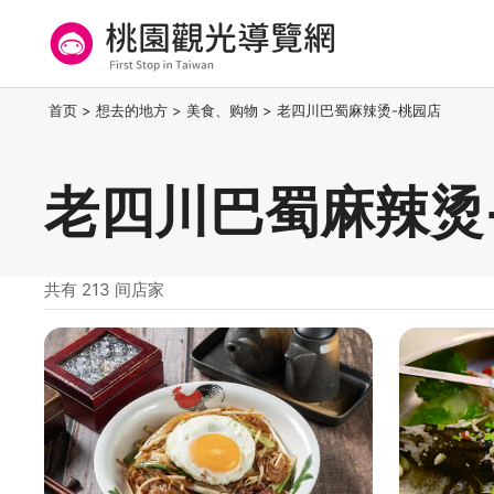
跳
到
主
要
桃园观光导览网
:::
首页
>
想去的地方
>
美食、购物
>
老四川巴蜀麻辣烫-桃园店
内
容
区
老四川巴蜀麻辣烫
块
共有 213 间店家