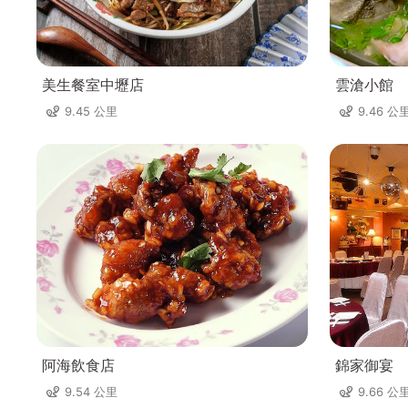
美生餐室中壢店
雲滄小館
9.45 公里
9.46 公
阿海飲食店
錦家御宴
9.54 公里
9.66 公