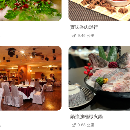
實味香肉舖行
里
9.46 公里
鍋強強極緻火鍋
里
9.68 公里