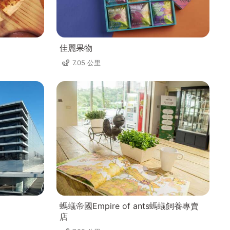
佳麗果物
7.05 公里
螞蟻帝國Empire of ants螞蟻飼養專賣
店