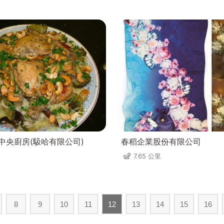
理中央廚房(馺哈有限公司)
春稻企業股份有限公司
7.65 公里
8
9
10
11
12
13
14
15
16