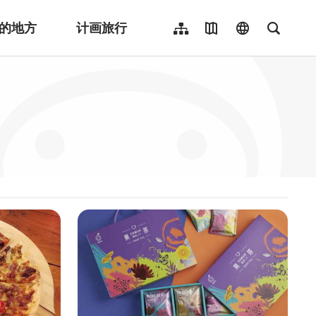
的地方
计画旅行
网站导览
地图导览
language
全文检
繁體中文
English
日本語
한국어
Indonesia
ไทย
Người việt nam