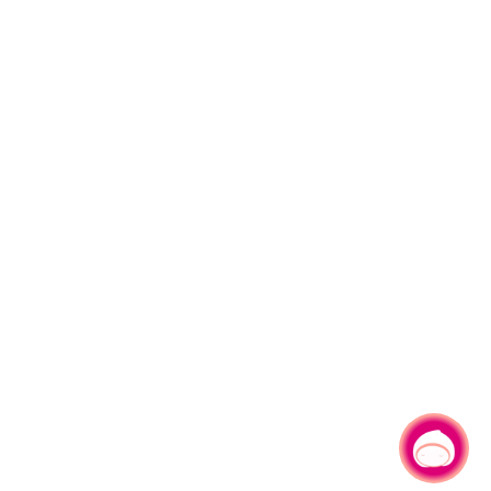
有事问小桃，一起游桃园
|