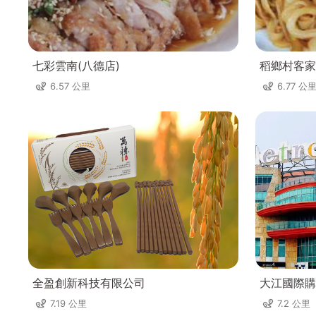
七彩雲南(八德店)
稻鄉村客家
6.57 公里
6.77 公
全盈創新科技有限公司
大江國際購
7.19 公里
7.2 公里