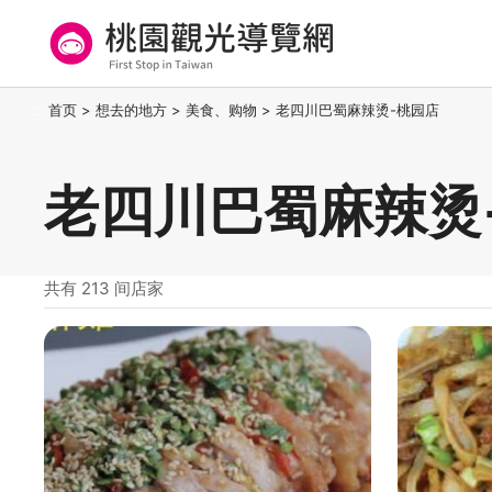
跳
到
主
要
桃园观光导览网
:::
首页
>
想去的地方
>
美食、购物
>
老四川巴蜀麻辣烫-桃园店
内
容
区
老四川巴蜀麻辣烫
块
共有 213 间店家