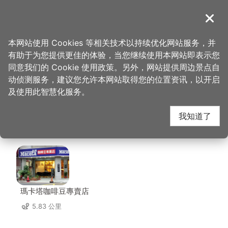
跳
到
導覽
关闭
主
桃园观光导览网
首页
>
想去的地方
>
美食、购物
>
老四川巴蜀麻辣烫-桃园店
要
本网站使用 Cookies 等相关技术以持续优化网站服务，并
内
有助于为您提供更佳的体验，当您继续使用本网站即表示您
容
老四川巴蜀麻辣烫-桃
同意我们的 Cookie 使用政策。另外，网站提供周边景点自
区
动侦测服务，建议您允许本网站取得您的位置资讯，以开启
块
及使用此智慧化服务。
园店 周边店家
我知道了
共有 213 间店家
瑪卡塔咖啡豆專賣店
5.83 公里