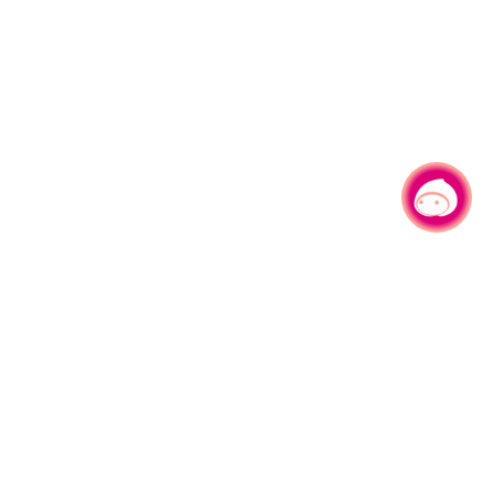
有事问小桃，一起游桃园
330206 桃园市桃园区县府路1号
电话：(03)332-2101#6209