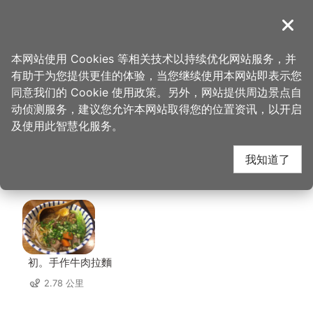
跳
到
導覽
关闭
主
桃园观光导览网
首页
>
想去的地方
>
美食、购物
>
老四川巴蜀麻辣烫-桃园店
要
本网站使用 Cookies 等相关技术以持续优化网站服务，并
内
有助于为您提供更佳的体验，当您继续使用本网站即表示您
容
老四川巴蜀麻辣烫-桃
同意我们的 Cookie 使用政策。另外，网站提供周边景点自
区
动侦测服务，建议您允许本网站取得您的位置资讯，以开启
块
及使用此智慧化服务。
园店 周边店家
我知道了
共有 213 间店家
初。手作牛肉拉麵
2.78 公里