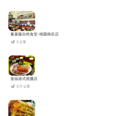
蕃薯藤自然食堂-桃園南崁店
3 公里
進福港式燒臘店
3.11 公里