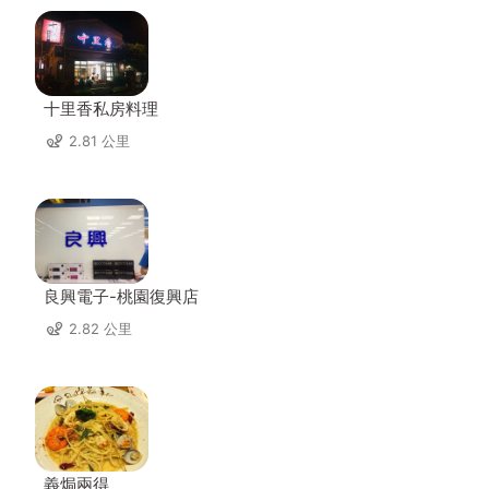
十里香私房料理
2.81 公里
良興電子-桃園復興店
2.82 公里
義焗兩得