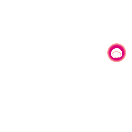
有事问小桃，一起游桃园
|
330206 桃园市桃园区县府路1号
电话：(03)332-2101#6209