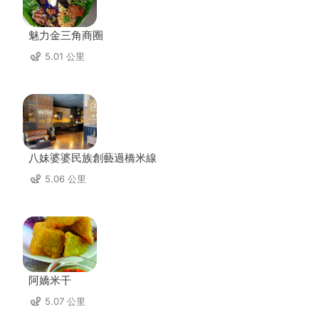
魅力金三角商圈
5.01 公里
八妹婆婆民族創藝過橋米線
5.06 公里
阿嬌米干
5.07 公里