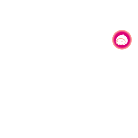
有事问小桃，一起游桃园
330206 桃园市桃园区县府路1号
电话：(03)332-2101#6209
服务时间：週一至週五
上午8:00至12:00 下午13:00至17:00