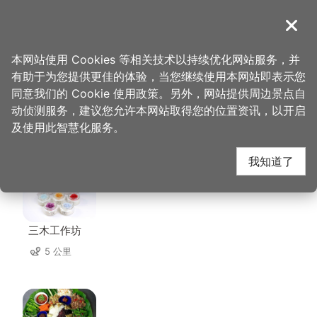
跳
到
導覽
关闭
主
桃园观光导览网
首页
>
想去的地方
>
美食、购物
>
华川宴餐饮店
要
本网站使用 Cookies 等相关技术以持续优化网站服务，并
内
有助于为您提供更佳的体验，当您继续使用本网站即表示您
容
同意我们的 Cookie 使用政策。另外，网站提供周边景点自
华川宴餐饮店 周边店家
区
动侦测服务，建议您允许本网站取得您的位置资讯，以开启
块
及使用此智慧化服务。
共有 223 间店家
我知道了
三木工作坊
5 公里