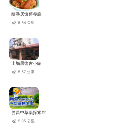
釀香居懷舊餐廳
5.64 公里
土埆厝復古小館
5.67 公里
勝昌中草藥探索館
5.85 公里