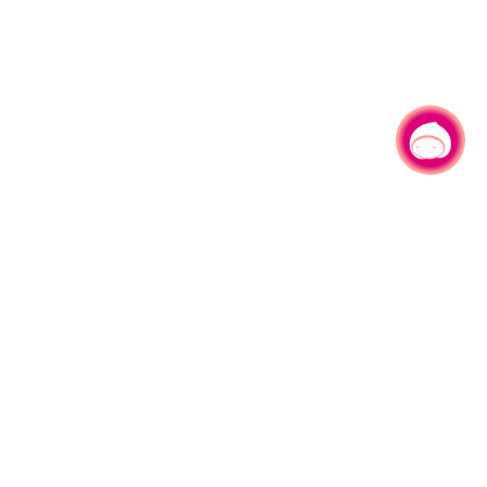
有事问小桃，一起游桃园
|
330206 桃园市桃园区县府路1号
电话：(03)332-2101#6209
服务时间：週一至週五
上午8:00至12:00 下午13:00至17:00