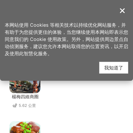
跳
到
導覽
关闭
主
桃园观光导览网
首页
>
想去的地方
>
美食、购物
>
华川宴餐饮店
要
本网站使用 Cookies 等相关技术以持续优化网站服务，并
内
有助于为您提供更佳的体验，当您继续使用本网站即表示您
容
同意我们的 Cookie 使用政策。另外，网站提供周边景点自
华川宴餐饮店 周边店家
区
动侦测服务，建议您允许本网站取得您的位置资讯，以开启
块
及使用此智慧化服务。
共有 223 间店家
我知道了
楊梅四維商圈
5.62 公里