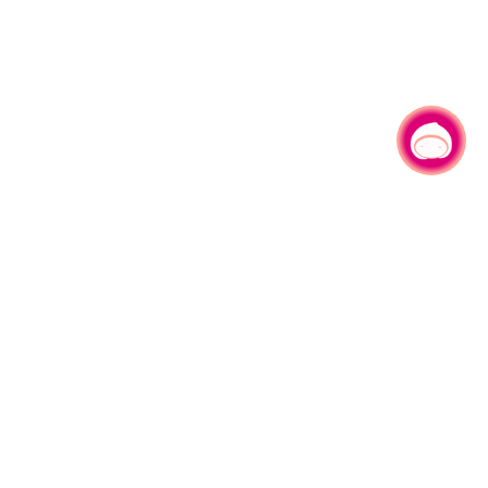
有事问小桃，一起游桃园
330206 桃园市桃园区县府路1号
电话：(03)332-2101#6209
服务时间：週一至週五
上午8:00至12:00 下午13:00至17:00