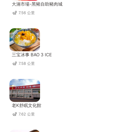
大湳市場-黑豬自助豬肉城
7.56 公里
三宝冰事 BAO 3 ICE
7.58 公里
老K舒眠文化館
7.62 公里