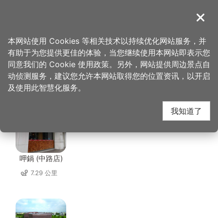
跳
到
導覽
关闭
主
桃园观光导览网
首页
>
想去的地方
>
美食、购物
>
老三牛家庄
要
本网站使用 Cookies 等相关技术以持续优化网站服务，并
内
有助于为您提供更佳的体验，当您继续使用本网站即表示您
容
同意我们的 Cookie 使用政策。另外，网站提供周边景点自
老三牛家庄 周边店家
区
动侦测服务，建议您允许本网站取得您的位置资讯，以开启
块
及使用此智慧化服务。
共有 235 间店家
我知道了
呷鍋 (中路店)
7.29 公里