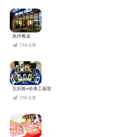
為伴餐桌
7.54 公里
瓦利斯•哈勇工藝室
7.56 公里