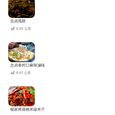
忠貞甩餅
8.65 公里
忠貞眷村口麻辣滷味
8.67 公里
楊家將過橋米線米干