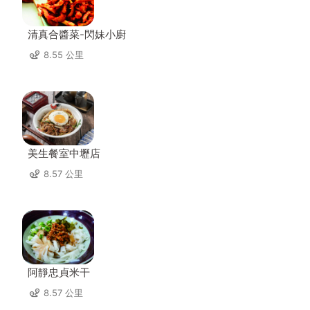
清真合醬菜-閃妹小廚
8.55 公里
美生餐室中壢店
8.57 公里
阿靜忠貞米干
8.57 公里