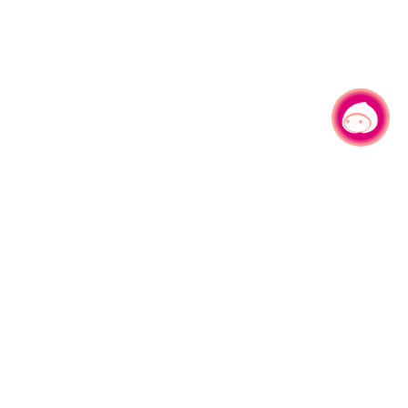
有事问小桃，一起游桃园
330206 桃园市桃园区县府路1号
电话：(03)332-2101#6209
服务时间：週一至週五
上午8:00至12:00 下午13:00至17:00