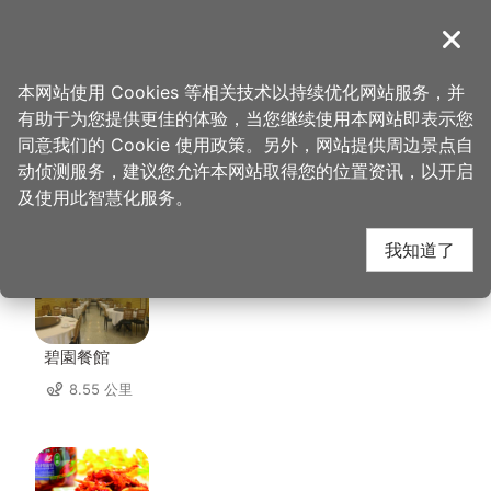
跳
到
導覽
关闭
主
桃园观光导览网
首页
>
想去的地方
>
美食、购物
>
郭记名点
要
本网站使用 Cookies 等相关技术以持续优化网站服务，并
内
有助于为您提供更佳的体验，当您继续使用本网站即表示您
容
同意我们的 Cookie 使用政策。另外，网站提供周边景点自
郭记名点 周边店家
区
动侦测服务，建议您允许本网站取得您的位置资讯，以开启
块
及使用此智慧化服务。
共有 265 间店家
我知道了
碧園餐館
8.55 公里