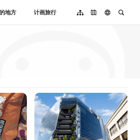
的地方
计画旅行
网站导览
地图导览
language
全文检
繁體中文
English
日本語
한국어
Indonesia
ไทย
Người việt nam