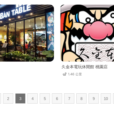
久金本電玩休閒館 桃園店
1.46 公里
2
3
4
5
6
7
8
9
10