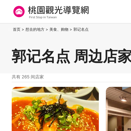
跳
到
主
要
桃园观光导览网
:::
首页
>
想去的地方
>
美食、购物
>
郭记名点
内
容
区
郭记名点 周边店
块
共有 265 间店家