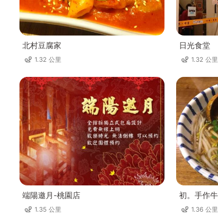
北村豆腐家
日光食堂
1.32 公里
1.32 公里
端陽邀月-桃園店
初。手作牛
1.35 公里
1.36 公里