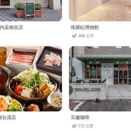
 彼內朵南崁店
侏羅紀博物館
388 公尺
園台茂店
豆趣咖啡
1.12 公里