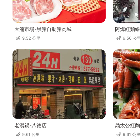
大湳市場-黑豬自助豬肉城
阿燁紅麵線
9.52 公里
9.56 公
老湯鍋-八德店
鼎太公紅麴
9.61 公里
9.61 公