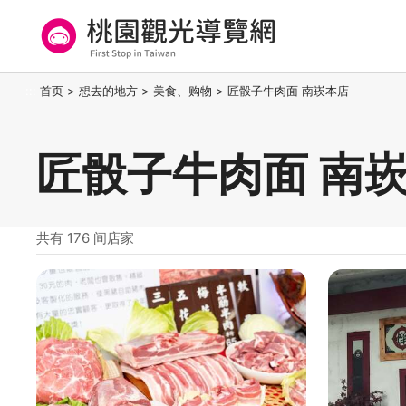
跳
到
主
要
桃园观光导览网
:::
首页
>
想去的地方
>
美食、购物
>
匠骰子牛肉面 南崁本店
内
容
区
匠骰子牛肉面 南崁
块
共有 176 间店家