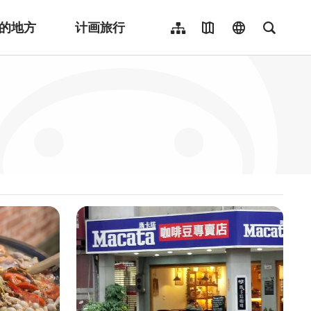
的地方
计画旅行
网站导览
地图导览
language
全文检
繁體中文
English
日本語
한국어
Indonesia
ไทย
Người việt nam