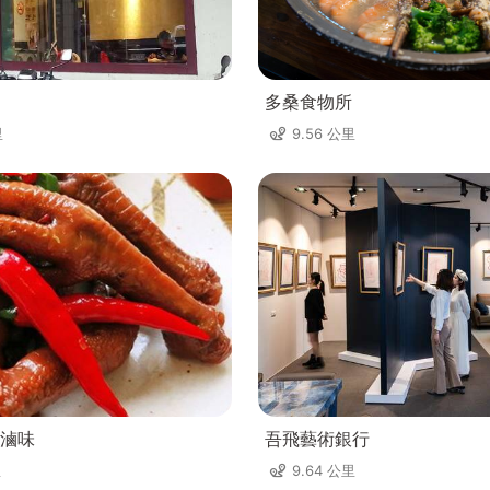
多桑食物所
里
9.56 公里
滷味
吾飛藝術銀行
里
9.64 公里