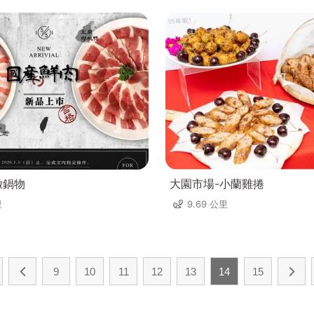
緻鍋物
大園市場-小蘭雞捲
里
9.69 公里
9
10
11
12
13
14
15