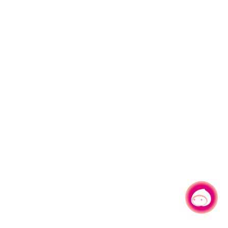
有事问小桃，一起游桃园
|