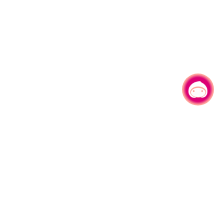
有事问小桃，一起游桃园
|
330206 桃园市桃园区县府路1号
电话：(03)332-2101#6209