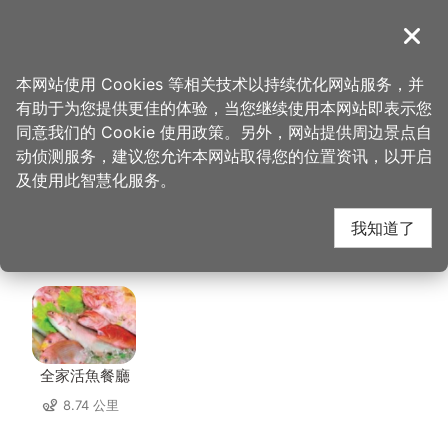
跳
到
導覽
关闭
主
桃园观光导览网
首页
>
想去的地方
>
美食、购物
>
俪恩国际有限公司 (甘心乐意)
要
本网站使用 Cookies 等相关技术以持续优化网站服务，并
内
有助于为您提供更佳的体验，当您继续使用本网站即表示您
容
俪恩国际有限公司 (甘
同意我们的 Cookie 使用政策。另外，网站提供周边景点自
区
动侦测服务，建议您允许本网站取得您的位置资讯，以开启
块
及使用此智慧化服务。
心乐意) 周边店家
我知道了
共有 280 间店家
全家活魚餐廳
8.74 公里