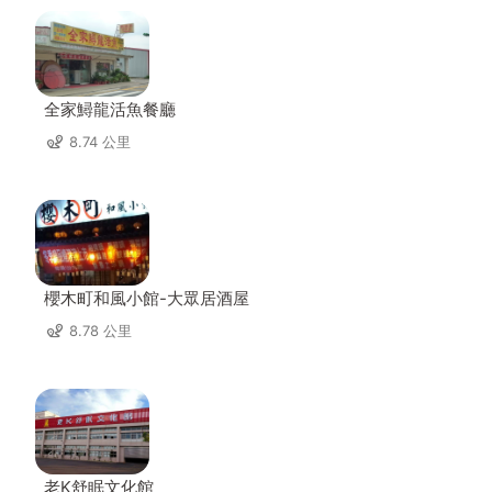
全家鱘龍活魚餐廳
8.74 公里
櫻木町和風小館-大眾居酒屋
8.78 公里
老K舒眠文化館