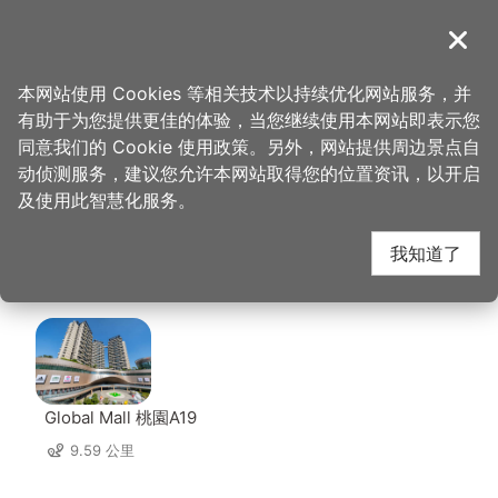
跳
到
導覽
关闭
主
桃园观光导览网
首页
>
想去的地方
>
美食、购物
>
俪恩国际有限公司 (甘心乐意)
要
本网站使用 Cookies 等相关技术以持续优化网站服务，并
内
有助于为您提供更佳的体验，当您继续使用本网站即表示您
容
俪恩国际有限公司 (甘
同意我们的 Cookie 使用政策。另外，网站提供周边景点自
区
动侦测服务，建议您允许本网站取得您的位置资讯，以开启
块
及使用此智慧化服务。
心乐意) 周边店家
我知道了
共有 280 间店家
Global Mall 桃園A19
9.59 公里