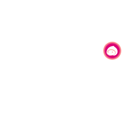
有事问小桃，一起游桃园
|
330206 桃园市桃园区县府路1号
电话：(03)332-2101#6209