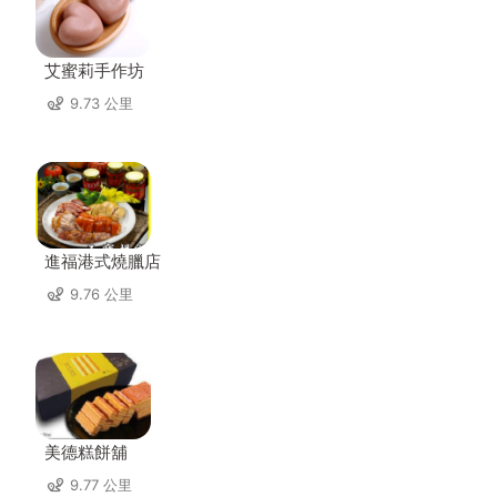
艾蜜莉手作坊
9.73 公里
進福港式燒臘店
9.76 公里
美德糕餅舖
9.77 公里