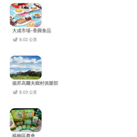
大成市場-香圓食品
8.02 公里
揚昇高爾夫鄉村俱樂部
8.03 公里
楊梅區農會