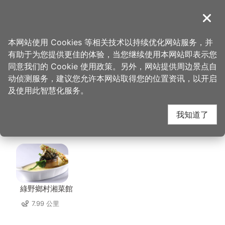
跳
到
導覽
关闭
主
桃园观光导览网
首页
>
想去的地方
>
美食、购物
>
俪恩国际有限公司 (甘心乐意)
要
本网站使用 Cookies 等相关技术以持续优化网站服务，并
内
有助于为您提供更佳的体验，当您继续使用本网站即表示您
容
俪恩国际有限公司 (甘
同意我们的 Cookie 使用政策。另外，网站提供周边景点自
区
动侦测服务，建议您允许本网站取得您的位置资讯，以开启
块
及使用此智慧化服务。
心乐意) 周边店家
我知道了
共有 280 间店家
綠野鄉村湘菜館
7.99 公里