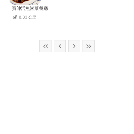
賓帥活魚湘菜餐廳
8.33 公里