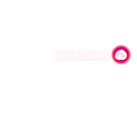
有事问小桃，一起游桃园
|
330206 桃园市桃园区县府路1号
电话：(03)332-2101#6209