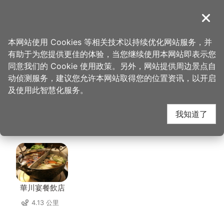
跳
到
導覽
关闭
主
桃园观光导览网
首页
>
想去的地方
>
美食、购物
>
俪恩国际有限公司 (甘心乐意)
要
本网站使用 Cookies 等相关技术以持续优化网站服务，并
内
有助于为您提供更佳的体验，当您继续使用本网站即表示您
容
俪恩国际有限公司 (甘
同意我们的 Cookie 使用政策。另外，网站提供周边景点自
区
动侦测服务，建议您允许本网站取得您的位置资讯，以开启
块
及使用此智慧化服务。
心乐意) 周边店家
我知道了
共有 280 间店家
華川宴餐飲店
4.13 公里