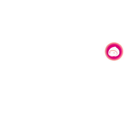
有事问小桃，一起游桃园
|
330206 桃园市桃园区县府路1号
电话：(03)332-2101#6209