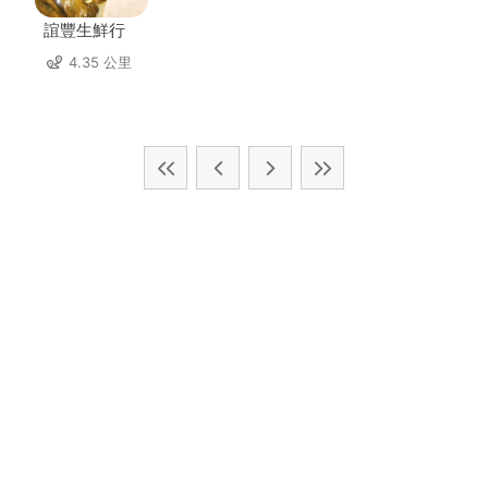
誼豐生鮮行
4.35 公里