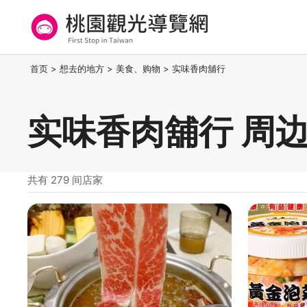
跳
到
主
要
桃园观光导览网
:::
首页
>
想去的地方
>
美食、购物
>
实味香肉舖行
内
容
区
实味香肉舖行 周
块
共有 279 间店家