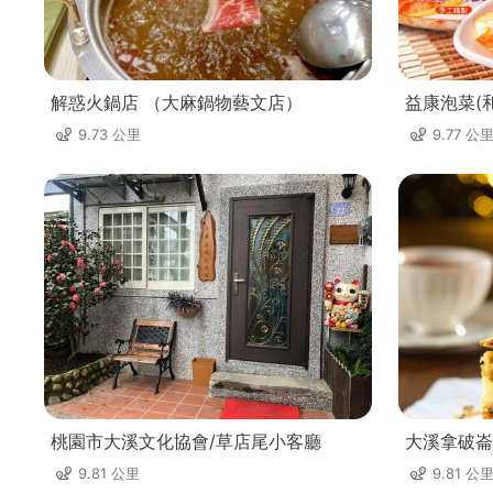
解惑火鍋店 （大麻鍋物藝文店）
益康泡菜(
9.73 公里
9.77 公
桃園市大溪文化協會/草店尾小客廳
大溪拿破崙
9.81 公里
9.81 公