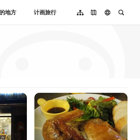
的地方
计画旅行
网站导览
地图导览
language
全文检
繁體中文
English
日本語
한국어
Indonesia
ไทย
Người việt nam