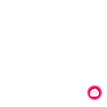
有事问小桃，一起游桃园
|