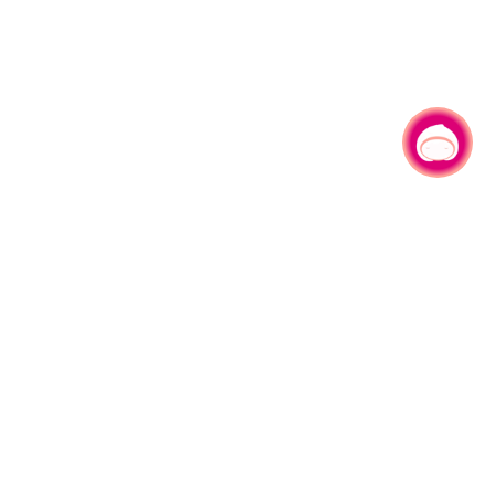
有事问小桃，一起游桃园
330206 桃园市桃园区县府路1号
电话：(03)332-2101#6209
服务时间：週一至週五
上午8:00至12:00 下午13:00至17:00