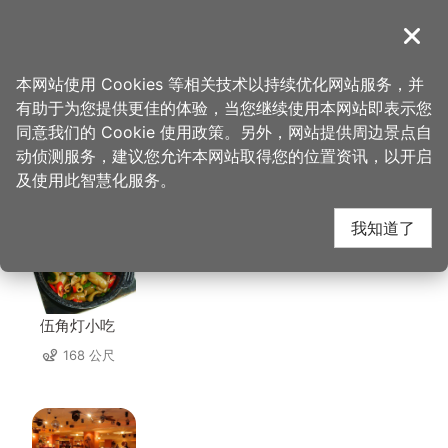
跳
到
導覽
关闭
主
桃园观光导览网
首页
>
想去的地方
>
美食、购物
>
实味香肉舖行
要
本网站使用 Cookies 等相关技术以持续优化网站服务，并
内
有助于为您提供更佳的体验，当您继续使用本网站即表示您
容
同意我们的 Cookie 使用政策。另外，网站提供周边景点自
实味香肉舖行 周边店家
区
动侦测服务，建议您允许本网站取得您的位置资讯，以开启
块
及使用此智慧化服务。
共有 279 间店家
我知道了
伍角灯小吃
168 公尺