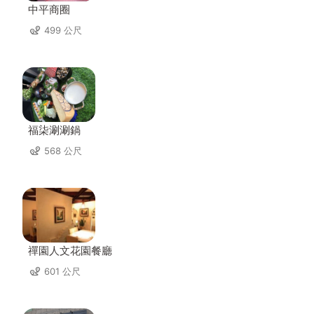
中平商圈
499 公尺
福柒涮涮鍋
568 公尺
禪園人文花園餐廳
601 公尺