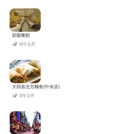
碧園餐館
323 公尺
大四喜北方麵食(中央店)
374 公尺