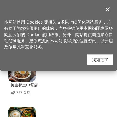
跳
到
導覽
关闭
主
桃园观光导览网
首页
>
想去的地方
>
美食、购物
>
实味香肉舖行
要
本网站使用 Cookies 等相关技术以持续优化网站服务，并
内
有助于为您提供更佳的体验，当您继续使用本网站即表示您
容
同意我们的 Cookie 使用政策。另外，网站提供周边景点自
实味香肉舖行 周边店家
区
动侦测服务，建议您允许本网站取得您的位置资讯，以开启
块
及使用此智慧化服务。
共有 279 间店家
我知道了
美生餐室中壢店
787 公尺