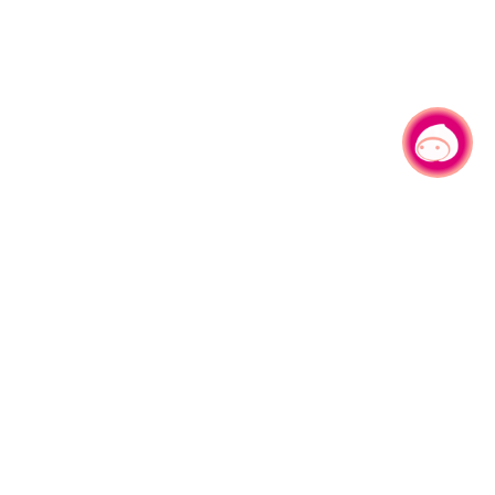
有事问小桃，一起游桃园
|
330206 桃园市桃园区县府路1号
电话：(03)332-2101#6209
服务时间：週一至週五
上午8:00至12:00 下午13:00至17:00