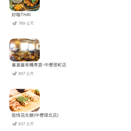
好咖THAI
789 公尺
蕃薯藤有機專賣-中壢景町店
807 公尺
龍情花生糖(中壢環北店)
837 公尺