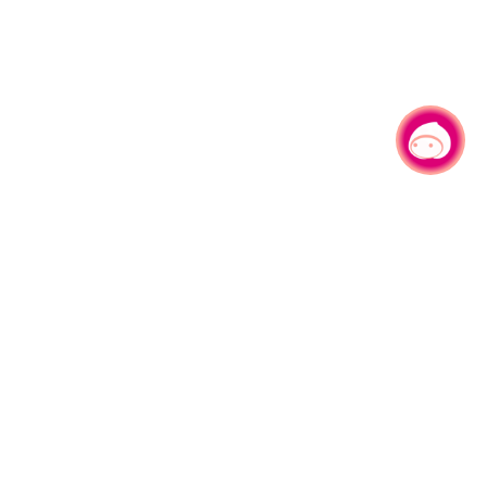
有事问小桃，一起游桃园
330206 桃园市桃园区县府路1号
电话：(03)332-2101#6209
服务时间：週一至週五
上午8:00至12:00 下午13:00至17:00