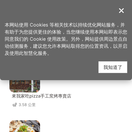
跳
到
導覽
关闭
主
桃园观光导览网
首页
>
想去的地方
>
美食、购物
>
实味香肉舖行
要
本网站使用 Cookies 等相关技术以持续优化网站服务，并
内
有助于为您提供更佳的体验，当您继续使用本网站即表示您
容
同意我们的 Cookie 使用政策。另外，网站提供周边景点自
实味香肉舖行 周边店家
区
动侦测服务，建议您允许本网站取得您的位置资讯，以开启
块
及使用此智慧化服务。
共有 279 间店家
我知道了
來我家吃pizza手工窯烤專賣店
3.58 公里