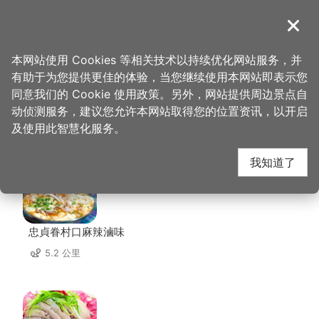
跳
到
導覽
关闭
主
桃园观光导览网
首页
>
想去的地方
>
美食、购物
>
有树手作甜品
要
本网站使用 Cookies 等相关技术以持续优化网站服务，并
内
有助于为您提供更佳的体验，当您继续使用本网站即表示您
容
同意我们的 Cookie 使用政策。另外，网站提供周边景点自
有树手作甜品 周边店家
区
动侦测服务，建议您允许本网站取得您的位置资讯，以开启
块
及使用此智慧化服务。
共有 283 间店家
我知道了
忠貞眷村口麻辣滷味
5.2 公里