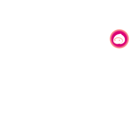
有事问小桃，一起游桃园
|
330206 桃园市桃园区县府路1号
电话：(03)332-2101#6209
服务时间：週一至週五
上午8:00至12:00 下午13:00至17:00