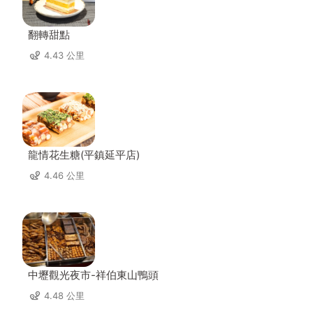
翻轉甜點
4.43 公里
龍情花生糖(平鎮延平店)
4.46 公里
中壢觀光夜市-祥伯東山鴨頭
4.48 公里