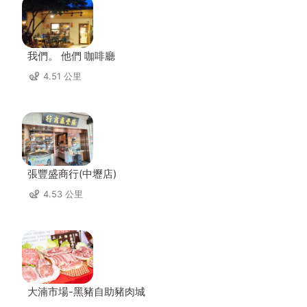
我們。 他們 咖啡廳
4.51 公里
張豐盛商行(中壢店)
4.53 公里
大湳市場-黑豬自助豬肉城