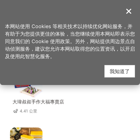
跳
到
導覽
关闭
主
桃园观光导览网
首页
>
想去的地方
>
美食、购物
>
有树手作甜品
要
本网站使用 Cookies 等相关技术以持续优化网站服务，并
内
有助于为您提供更佳的体验，当您继续使用本网站即表示您
容
同意我们的 Cookie 使用政策。另外，网站提供周边景点自
有树手作甜品 周边店家
区
动侦测服务，建议您允许本网站取得您的位置资讯，以开启
块
及使用此智慧化服务。
共有 283 间店家
我知道了
大瑋叔叔手作大福專賣店
4.41 公里