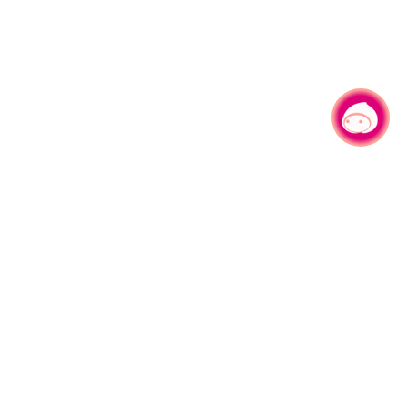
有事问小桃，一起游桃园
|
330206 桃园市桃园区县府路1号
电话：(03)332-2101#6209
服务时间：週一至週五
上午8:00至12:00 下午13:00至17:00