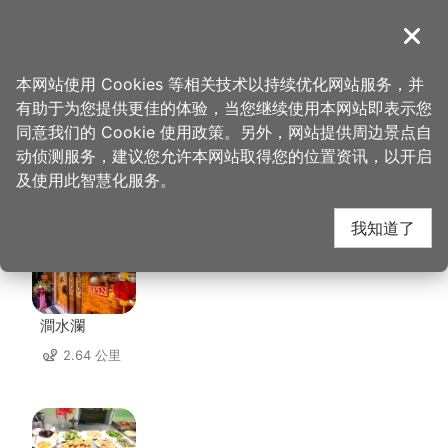
跳
到
導覽
关闭
主
桃园观光导览网
首页
>
想去的地方
>
美食、购物
>
有树手作甜品
要
本网站使用 Cookies 等相关技术以持续优化网站服务，并
内
有助于为您提供更佳的体验，当您继续使用本网站即表示您
容
同意我们的 Cookie 使用政策。另外，网站提供周边景点自
有树手作甜品 周边店家
区
动侦测服务，建议您允许本网站取得您的位置资讯，以开启
块
及使用此智慧化服务。
共有 283 间店家
我知道了
澗水瀾
2.64 公里