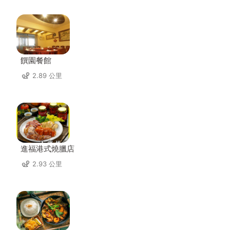
饌園餐館
2.89 公里
進福港式燒臘店
2.93 公里