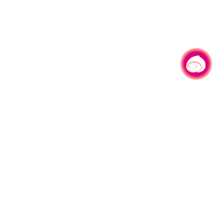
有事问小桃，一起游桃园
|
330206 桃园市桃园区县府路1号
电话：(03)332-2101#6209
服务时间：週一至週五
上午8:00至12:00 下午13:00至17:00