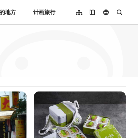
的地方
计画旅行
网站导览
地图导览
language
全文检
繁體中文
English
日本語
한국어
Indonesia
ไทย
Người việt nam