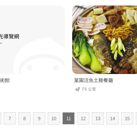
術館
菓園活魚土雞餐廳
7.5 公里
7
8
9
10
11
12
13
14
15