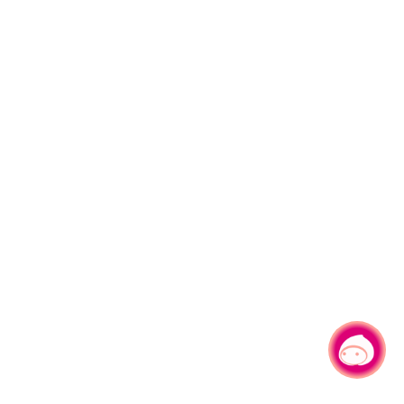
有事问小桃，一起游桃园
|