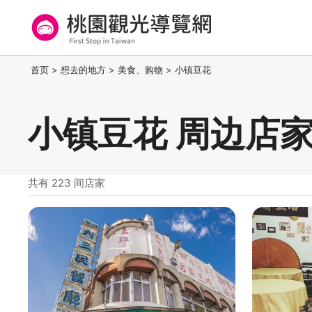
跳
到
主
要
桃园观光导览网
:::
首页
>
想去的地方
>
美食、购物
>
小镇豆花
内
容
区
小镇豆花 周边店
块
共有 223 间店家