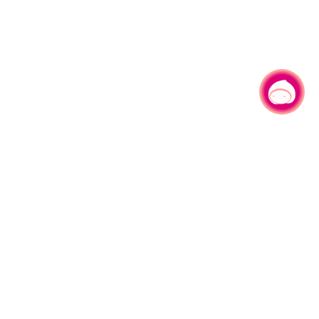
有事问小桃，一起游桃园
330206 桃园市桃园区县府路1号
电话：(03)332-2101#6209
服务时间：週一至週五
上午8:00至12:00 下午13:00至17:00