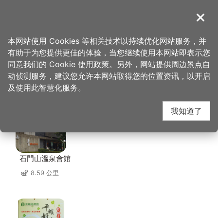
跳
到
導覽
关闭
主
桃园观光导览网
首页
>
想去的地方
>
美食、购物
>
小镇豆花
要
本网站使用 Cookies 等相关技术以持续优化网站服务，并
内
有助于为您提供更佳的体验，当您继续使用本网站即表示您
容
同意我们的 Cookie 使用政策。另外，网站提供周边景点自
小镇豆花 周边店家
区
动侦测服务，建议您允许本网站取得您的位置资讯，以开启
块
及使用此智慧化服务。
共有 223 间店家
我知道了
石門山溫泉會館
8.59 公里