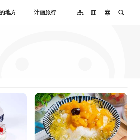
的地方
计画旅行
网站导览
地图导览
language
全文检
繁體中文
English
日本語
한국어
Indonesia
ไทย
Người việt nam