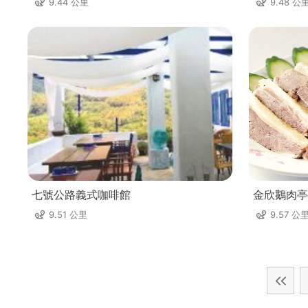
9.44 公里
9.48 公
七號公路義式咖啡館
金欣鵝肉亭
9.51 公里
9.57 公