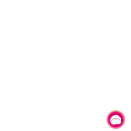
有事问小桃，一起游桃园
|