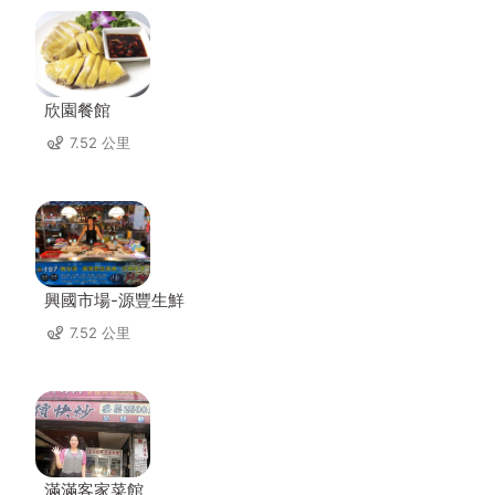
欣園餐館
7.52 公里
興國市場-源豐生鮮
7.52 公里
滿滿客家菜館