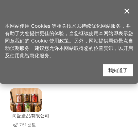
跳
到
導覽
关闭
主
桃园观光导览网
首页
>
想去的地方
>
美食、购物
>
Jo's Corner Café
要
本网站使用 Cookies 等相关技术以持续优化网站服务，并
内
有助于为您提供更佳的体验，当您继续使用本网站即表示您
容
Jo's Corner Café 周边
同意我们的 Cookie 使用政策。另外，网站提供周边景点自
区
动侦测服务，建议您允许本网站取得您的位置资讯，以开启
块
及使用此智慧化服务。
店家
我知道了
共有 272 间店家
向記食品有限公司
7.51 公里