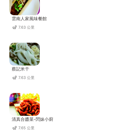
雲南人家風味餐館
7.63 公里
蔡記米干
7.63 公里
清真合醬菜-閃妹小廚
7.65 公里