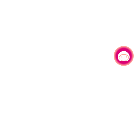
有事问小桃，一起游桃园
330206 桃园市桃园区县府路1号
电话：(03)332-2101#6209