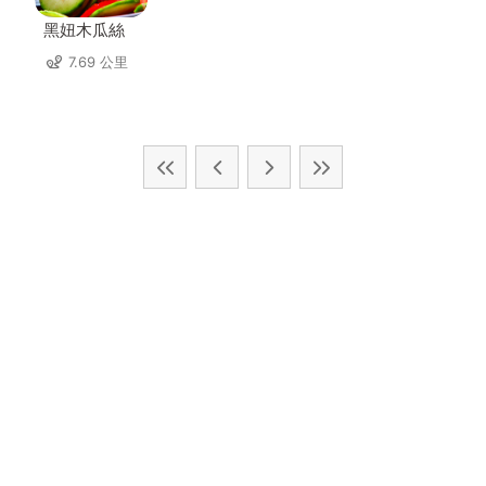
黑妞木瓜絲
7.69 公里