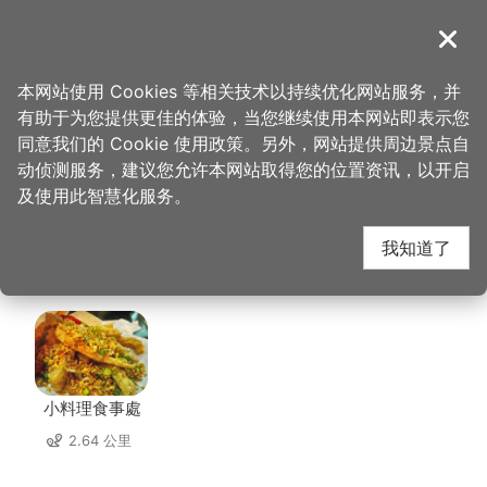
跳
到
導覽
关闭
主
桃园观光导览网
首页
>
想去的地方
>
美食、购物
>
Jo's Corner Café
要
本网站使用 Cookies 等相关技术以持续优化网站服务，并
内
有助于为您提供更佳的体验，当您继续使用本网站即表示您
容
Jo's Corner Café 周边
同意我们的 Cookie 使用政策。另外，网站提供周边景点自
区
动侦测服务，建议您允许本网站取得您的位置资讯，以开启
块
及使用此智慧化服务。
店家
我知道了
共有 272 间店家
小料理食事處
2.64 公里