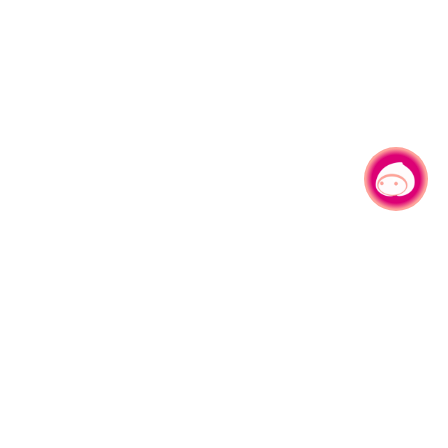
有事问小桃，一起游桃园
|
330206 桃园市桃园区县府路1号
电话：(03)332-2101#6209