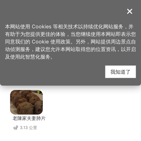
跳
到
導覽
关闭
主
桃园观光导览网
首页
>
想去的地方
>
美食、购物
>
Jo's Corner Café
要
本网站使用 Cookies 等相关技术以持续优化网站服务，并
内
有助于为您提供更佳的体验，当您继续使用本网站即表示您
容
Jo's Corner Café 周边
同意我们的 Cookie 使用政策。另外，网站提供周边景点自
区
动侦测服务，建议您允许本网站取得您的位置资讯，以开启
块
及使用此智慧化服务。
店家
我知道了
共有 272 间店家
老陳家夫妻肺片
3.13 公里