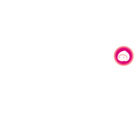
有事问小桃，一起游桃园
|
330206 桃园市桃园区县府路1号
电话：(03)332-2101#6209