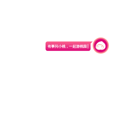
有事问小桃，一起游桃园
|
330206 桃园市桃园区县府路1号
电话：(03)332-2101#6209