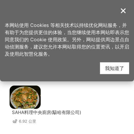
跳
到
導覽
关闭
主
桃园观光导览网
首页
>
想去的地方
>
美食、购物
>
Chophouse 恰好食美式餐厅
要
本网站使用 Cookies 等相关技术以持续优化网站服务，并
内
有助于为您提供更佳的体验，当您继续使用本网站即表示您
容
Chophouse 恰好食美
同意我们的 Cookie 使用政策。另外，网站提供周边景点自
区
动侦测服务，建议您允许本网站取得您的位置资讯，以开启
块
及使用此智慧化服务。
式餐厅 周边店家
我知道了
共有 200 间店家
SAHA料理中央廚房(馺哈有限公司)
6.92 公里