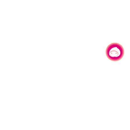
有事问小桃，一起游桃园
330206 桃园市桃园区县府路1号
电话：(03)332-2101#6209