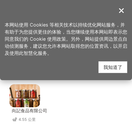
跳
到
導覽
关闭
主
桃园观光导览网
首页
>
想去的地方
>
美食、购物
>
Chophouse 恰好食美式餐厅
要
本网站使用 Cookies 等相关技术以持续优化网站服务，并
内
有助于为您提供更佳的体验，当您继续使用本网站即表示您
容
Chophouse 恰好食美
同意我们的 Cookie 使用政策。另外，网站提供周边景点自
区
动侦测服务，建议您允许本网站取得您的位置资讯，以开启
块
及使用此智慧化服务。
式餐厅 周边店家
我知道了
共有 200 间店家
向記食品有限公司
4.55 公里