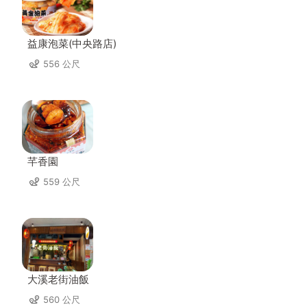
益康泡菜(中央路店)
556 公尺
芊香園
559 公尺
大溪老街油飯
560 公尺