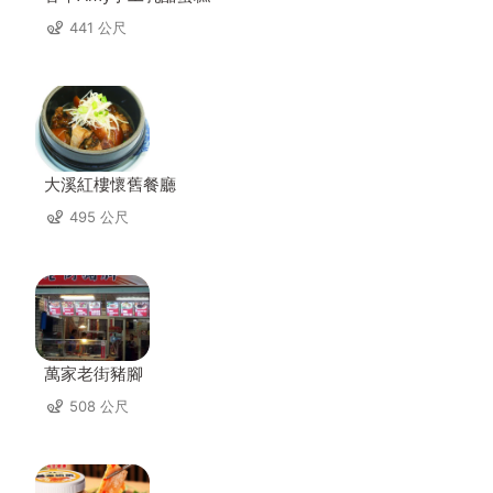
441 公尺
大溪紅樓懷舊餐廳
495 公尺
萬家老街豬腳
508 公尺