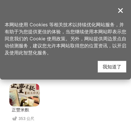
跳
到
導覽
关闭
主
桃园观光导览网
首页
>
想去的地方
>
美食、购物
>
JoinHouse 大溪x好室 好室咖啡
要
本网站使用 Cookies 等相关技术以持续优化网站服务，并
内
有助于为您提供更佳的体验，当您继续使用本网站即表示您
容
JoinHouse 大溪x好室
同意我们的 Cookie 使用政策。另外，网站提供周边景点自
区
动侦测服务，建议您允许本网站取得您的位置资讯，以开启
块
及使用此智慧化服务。
好室咖啡 周边店家
我知道了
共有 225 间店家
正豐米麩
353 公尺