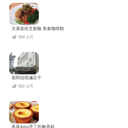
大溪老街文創咖 美食咖啡館
356 公尺
老阿伯現滷豆干
382 公尺
香草Amy手工乳酪蛋糕