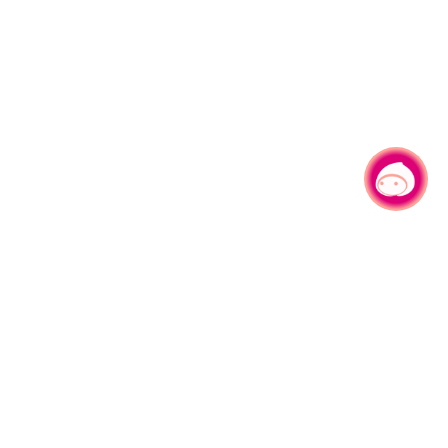
有事问小桃，一起游桃园
|
330206 桃园市桃园区县府路1号
电话：(03)332-2101#6209