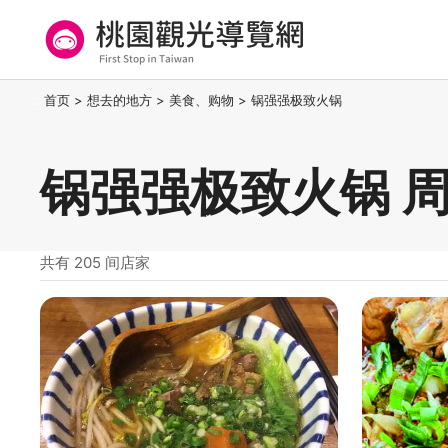
跳
到
主
要
桃园观光导览网
:::
首页
>
想去的地方
>
美食、购物
>
锅强强极致火锅
内
容
区
锅强强极致火锅 
块
共有 205 间店家