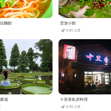
拉麵館
雲滄小館
里
8.85 公里
農場
十里香私房料理
里
8.95 公里