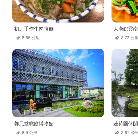
初。手作牛肉拉麵
大漢饌雲南
8.65 公里
8.72 公
郭元益糕餅博物館
蓮荷園休閒
8.9 公里
8.92 公