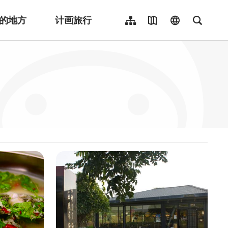
的地方
计画旅行
网站导览
地图导览
language
全文检
繁體中文
English
日本語
한국어
Indonesia
ไทย
Người việt nam