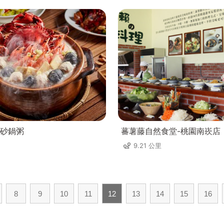
砂鍋粥
蕃薯藤自然食堂-桃園南崁店
9.21 公里
8
9
10
11
12
13
14
15
16