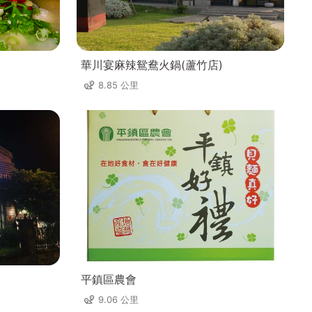
華川宴麻辣鴛鴦火鍋(蘆竹店)
8.85 公里
平鎮區農會
9.06 公里