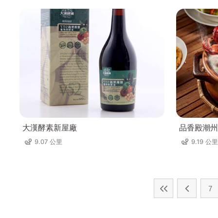
大漢酵素新屋廠
品香殿潮州
9.07 公里
9.19 公里
7