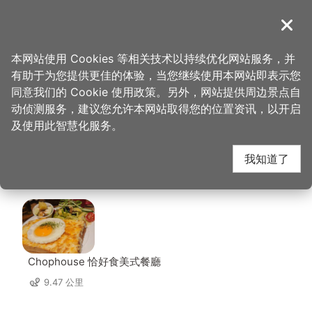
跳
到
導覽
关闭
主
桃园观光导览网
首页
>
想去的地方
>
美食、购物
>
锅强强极致火锅
要
本网站使用 Cookies 等相关技术以持续优化网站服务，并
内
有助于为您提供更佳的体验，当您继续使用本网站即表示您
容
锅强强极致火锅 周边店
同意我们的 Cookie 使用政策。另外，网站提供周边景点自
区
动侦测服务，建议您允许本网站取得您的位置资讯，以开启
块
及使用此智慧化服务。
家
我知道了
共有 205 间店家
Chophouse 恰好食美式餐廳
9.47 公里