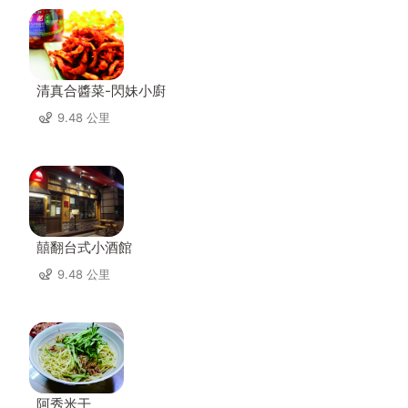
清真合醬菜-閃妹小廚
9.48 公里
囍翻台式小酒館
9.48 公里
阿秀米干