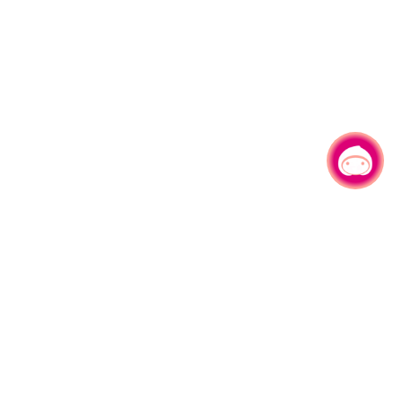
有事问小桃，一起游桃园
|
330206 桃园市桃园区县府路1号
电话：(03)332-2101#6209