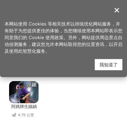
跳
到
導覽
关闭
主
桃园观光导览网
首页
>
想去的地方
>
美食、购物
>
大玮叔叔手作大福专卖店
要
本网站使用 Cookies 等相关技术以持续优化网站服务，并
内
有助于为您提供更佳的体验，当您继续使用本网站即表示您
容
大玮叔叔手作大福专卖
同意我们的 Cookie 使用政策。另外，网站提供周边景点自
区
动侦测服务，建议您允许本网站取得您的位置资讯，以开启
块
及使用此智慧化服务。
店 周边店家
我知道了
共有 256 间店家
阿媽牌生鐵鍋
4.79 公里