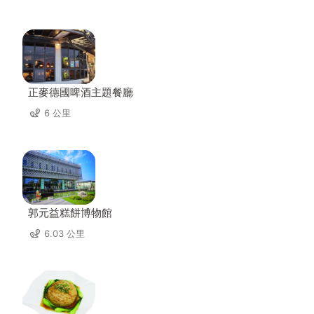
正麥德國啤酒主題餐廳
6 公里
郭元益糕餅博物館
6.03 公里