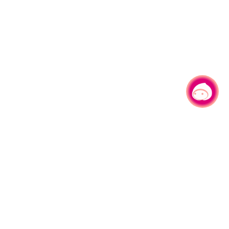
有事问小桃，一起游桃园
330206 桃园市桃园区县府路1号
电话：(03)332-2101#6209