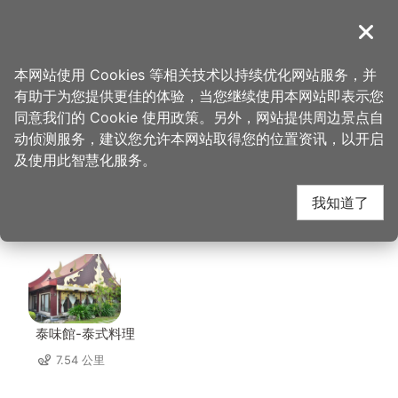
跳
到
導覽
关闭
主
桃园观光导览网
首页
>
想去的地方
>
美食、购物
>
大玮叔叔手作大福专卖店
要
本网站使用 Cookies 等相关技术以持续优化网站服务，并
内
有助于为您提供更佳的体验，当您继续使用本网站即表示您
容
大玮叔叔手作大福专卖
同意我们的 Cookie 使用政策。另外，网站提供周边景点自
区
动侦测服务，建议您允许本网站取得您的位置资讯，以开启
块
及使用此智慧化服务。
店 周边店家
我知道了
共有 256 间店家
泰味館-泰式料理
7.54 公里