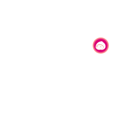
有事问小桃，一起游桃园
330206 桃园市桃园区县府路1号
电话：(03)332-2101#6209