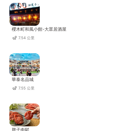
櫻木町和風小館-大眾居酒屋
7.54 公里
華泰名品城
7.55 公里
胖子肉鬆