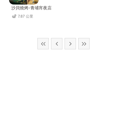
沙貝燒烤-青埔宵夜店
7.87 公里