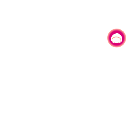
有事问小桃，一起游桃园
330206 桃园市桃园区县府路1号
电话：(03)332-2101#6209
服务时间：週一至週五
上午8:00至12:00 下午13:00至17:00