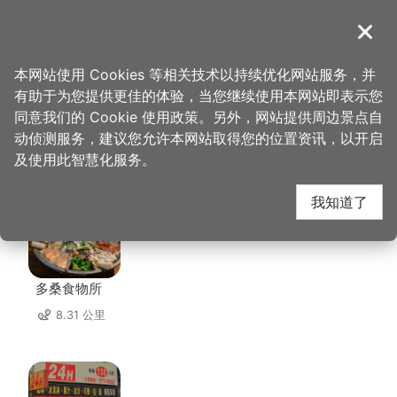
跳
到
導覽
关闭
主
桃园观光导览网
首页
>
想去的地方
>
美食、购物
>
新玉清木器行
要
本网站使用 Cookies 等相关技术以持续优化网站服务，并
内
有助于为您提供更佳的体验，当您继续使用本网站即表示您
容
同意我们的 Cookie 使用政策。另外，网站提供周边景点自
新玉清木器行 周边店家
区
动侦测服务，建议您允许本网站取得您的位置资讯，以开启
块
及使用此智慧化服务。
共有 225 间店家
我知道了
多桑食物所
8.31 公里