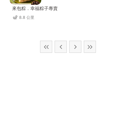
來包粽．幸福粽子專賣
8.8 公里