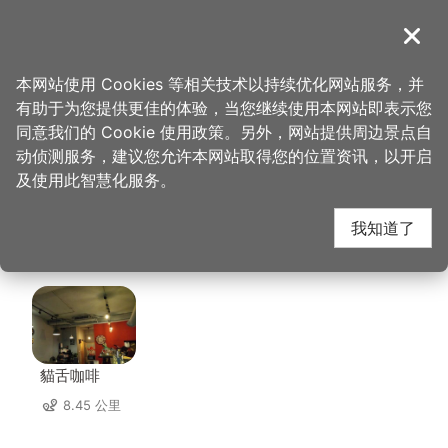
跳
到
導覽
关闭
主
桃园观光导览网
首页
>
想去的地方
>
美食、购物
>
张丰盛商行(中坜店)
要
本网站使用 Cookies 等相关技术以持续优化网站服务，并
内
有助于为您提供更佳的体验，当您继续使用本网站即表示您
容
张丰盛商行(中坜店) 周
同意我们的 Cookie 使用政策。另外，网站提供周边景点自
区
动侦测服务，建议您允许本网站取得您的位置资讯，以开启
块
及使用此智慧化服务。
边店家
我知道了
共有 224 间店家
貓舌咖啡
8.45 公里