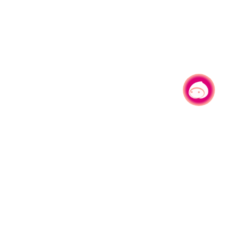
有事问小桃，一起游桃园
330206 桃园市桃园区县府路1号
电话：(03)332-2101#6209