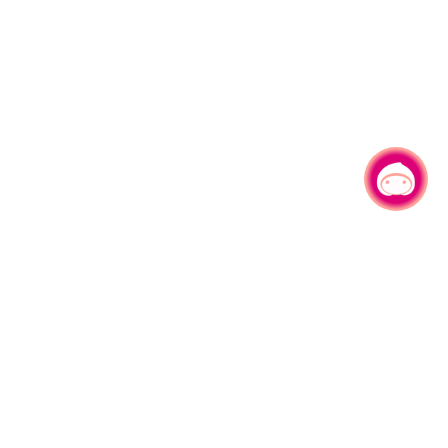
有事问小桃，一起游桃园
|
330206 桃园市桃园区县府路1号
电话：(03)332-2101#6209