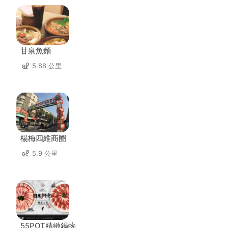
甘泉魚麵
5.88 公里
楊梅四維商圈
5.9 公里
55POT精緻鍋物