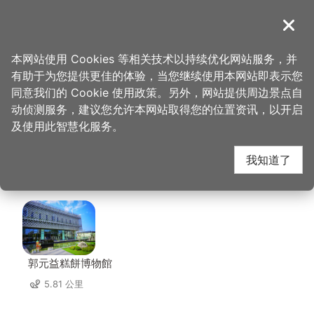
跳
到
導覽
关闭
主
桃园观光导览网
首页
>
想去的地方
>
美食、购物
>
张丰盛商行(中坜店)
要
本网站使用 Cookies 等相关技术以持续优化网站服务，并
内
有助于为您提供更佳的体验，当您继续使用本网站即表示您
容
张丰盛商行(中坜店) 周
同意我们的 Cookie 使用政策。另外，网站提供周边景点自
区
动侦测服务，建议您允许本网站取得您的位置资讯，以开启
块
及使用此智慧化服务。
边店家
我知道了
共有 224 间店家
郭元益糕餅博物館
5.81 公里